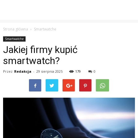
Strona główna
Smartwatche
Smartwatche
Jakiej firmy kupić
smartwatch?
Przez
Redakcja
-
29 sierpnia 2025
179
0