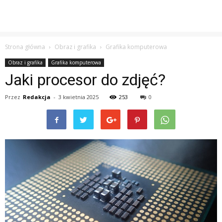
Strona główna
Obraz i grafika
Grafika komputerowa
Obraz i grafika
Grafika komputerowa
Jaki procesor do zdjęć?
Przez
Redakcja
-
3 kwietnia 2025
253
0