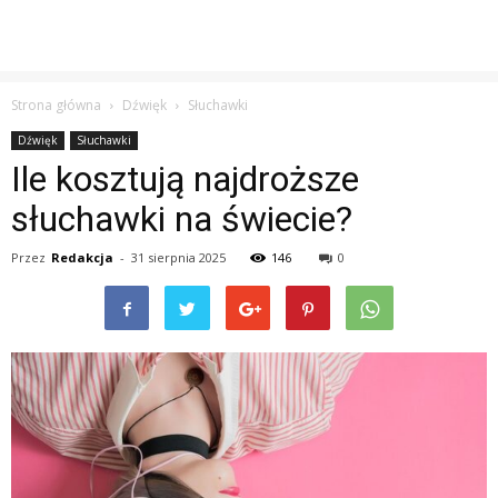
Strona główna
Dźwięk
Słuchawki
Dźwięk
Słuchawki
Ile kosztują najdroższe
słuchawki na świecie?
Przez
Redakcja
-
31 sierpnia 2025
146
0