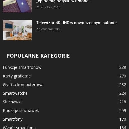
„epidemią dotyku” w iPhone...
21 grudnia 2016
Telewizor 4K UHD w nowoczesnym salonie
27 kwietnia 2018
POPULARNE KATEGORIE
Funkcje smartfonów
289
Karty graficzne
270
Grafika komputerowa
232
Smartwatche
224
Słuchawki
218
Rodzaje słuchawek
209
Smartfony
170
Wybór smartfona
166