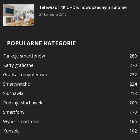
Telewizor 4K UHD w nowoczesnym salonie
27 kwietnia 2018
POPULARNE KATEGORIE
Funkcje smartfonów
289
Karty graficzne
270
Grafika komputerowa
232
Smartwatche
224
Słuchawki
218
Rodzaje słuchawek
209
Smartfony
170
Wybór smartfona
166
Konsole
102