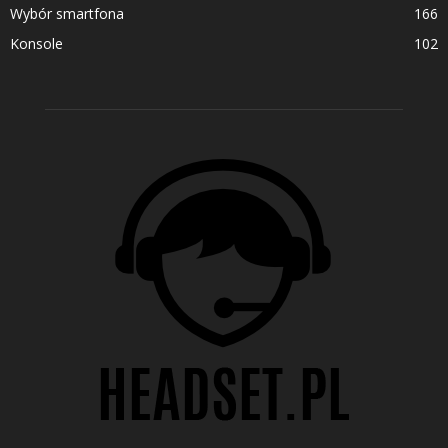
Wybór smartfona
166
Konsole
102