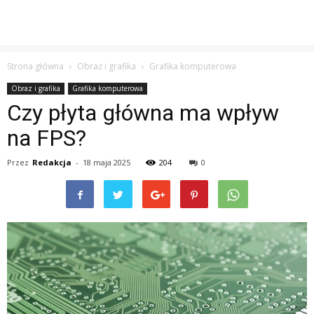
Strona główna
Obraz i grafika
Grafika komputerowa
Obraz i grafika
Grafika komputerowa
Czy płyta główna ma wpływ
na FPS?
Przez
Redakcja
-
18 maja 2025
204
0