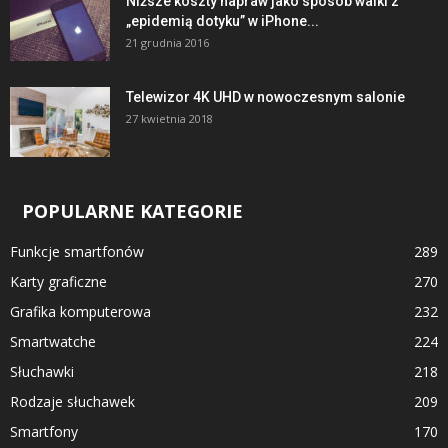
Niższe koszty napraw jako sposób walki z
„epidemią dotyku” w iPhone...
21 grudnia 2016
Telewizor 4K UHD w nowoczesnym salonie
27 kwietnia 2018
POPULARNE KATEGORIE
Funkcje smartfonów
289
Karty graficzne
270
Grafika komputerowa
232
Smartwatche
224
Słuchawki
218
Rodzaje słuchawek
209
Smartfony
170