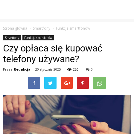
Strona główna
Smartfony
Funkcje smartfonów
Smartfony
Funkcje smartfonów
Czy opłaca się kupować
telefony używane?
Przez
Redakcja
-
20 stycznia 2025
220
0