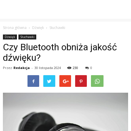
Strona główna
Dźwięk
Słuchawki
Dźwięk
Słuchawki
Czy Bluetooth obniża jakość
dźwięku?
Przez
Redakcja
-
30 listopada 2024
230
0