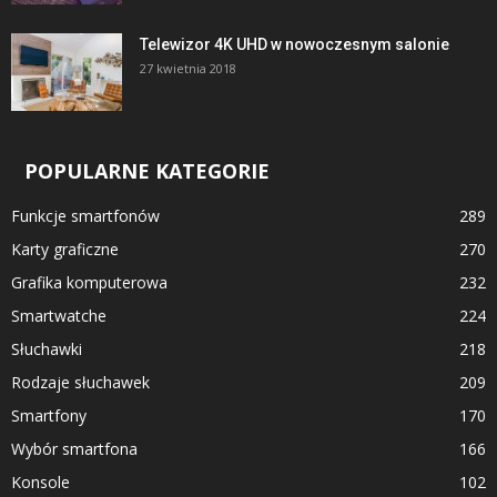
Telewizor 4K UHD w nowoczesnym salonie
27 kwietnia 2018
POPULARNE KATEGORIE
Funkcje smartfonów
289
Karty graficzne
270
Grafika komputerowa
232
Smartwatche
224
Słuchawki
218
Rodzaje słuchawek
209
Smartfony
170
Wybór smartfona
166
Konsole
102