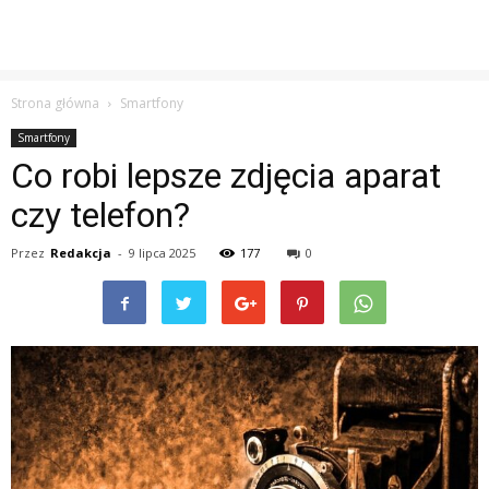
Strona główna
Smartfony
Smartfony
Co robi lepsze zdjęcia aparat
czy telefon?
Przez
Redakcja
-
9 lipca 2025
177
0