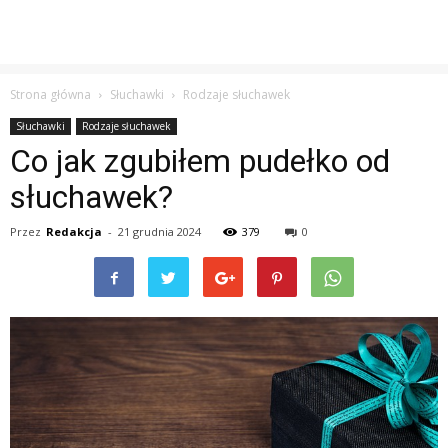
Strona główna
Słuchawki
Rodzaje słuchawek
Słuchawki
Rodzaje słuchawek
Co jak zgubiłem pudełko od
słuchawek?
Przez
Redakcja
-
21 grudnia 2024
379
0